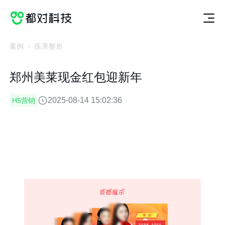
切
服
案
动
关
联
获取方案
换
务
例
态
于
系
服
案
动
关
联
务
例
态
于
系
案例
医美整形
郑州美莱现金红包迎新年
2025-08-14 15:02:36
H5营销