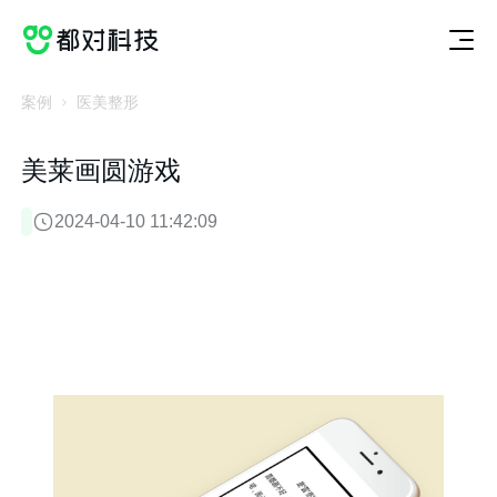
切
服
案
动
关
联
获取方案
换
务
例
态
于
系
服
案
动
关
联
务
例
态
于
系
案例
医美整形
美莱画圆游戏
2024-04-10 11:42:09