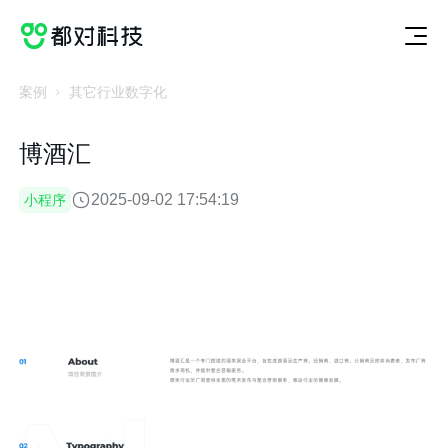
切
服
案
动
关
联
获取方案
换
务
例
态
于
系
服
案
动
关
联
务
例
态
于
系
案例
其它行业数字化
博酒汇
2025-09-02 17:54:19
小程序