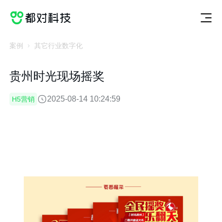
切
服
案
动
关
联
获取方案
换
务
例
态
于
系
服
案
动
关
联
务
例
态
于
系
案例
其它行业数字化
贵州时光现场摇奖
2025-08-14 10:24:59
H5营销