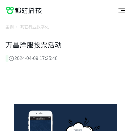
切
服
案
动
关
联
获取方案
换
务
例
态
于
系
服
案
动
关
联
务
例
态
于
系
案例
其它行业数字化
万昌洋服投票活动
2024-04-09 17:25:48