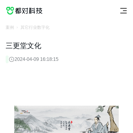
切
服
案
动
关
联
获取方案
换
务
例
态
于
系
服
案
动
关
联
务
例
态
于
系
案例
其它行业数字化
三更堂文化
2024-04-09 16:18:15