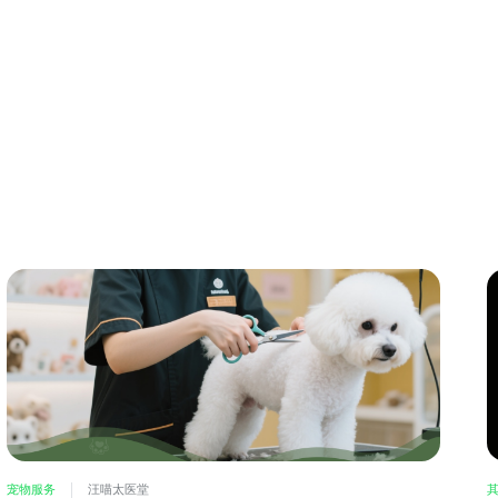
宠物服务
汪喵太医堂