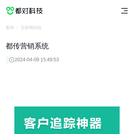
切
服
案
动
关
联
获取方案
换
务
例
态
于
系
服
案
动
关
联
务
例
态
于
系
案例
互联网科技
都传营销系统
2024-04-09 15:49:53